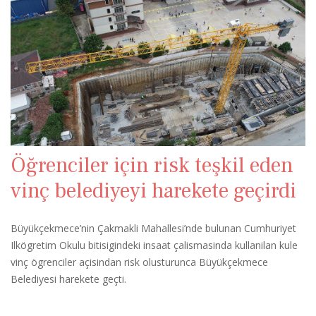
Öğrenciler için risk teşkil eden
vinç belediyeyi harekete geçirdi
Büyükçekmece’nin Çakmakli Mahallesi’nde bulunan Cumhuriyet
Ilkögretim Okulu bitisigindeki insaat çalismasinda kullanilan kule
vinç ögrenciler açisindan risk olusturunca Büyükçekmece
Belediyesi harekete geçti.